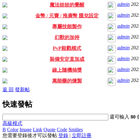
admin
202
魔法娃娃的覺醒
admin
202
金幣 / 元寶 / 推廣幣 匯兌設定
admin
202
專屬技能製作
admin
202
幻獸的加持
admin
202
PvP殺戮模式
admin
202
裝備安定直加成
admin
202
線上隨機抽獎
admin
202
萬能藥的煉製
返 回
發新帖
快速發帖
還可輸入
80
高級模式
B
Color
Image
Link
Quote
Code
Smilies
您需要登錄後才可以發帖
登錄
|
立即註冊