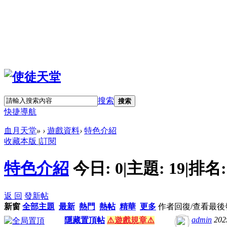
搜索
搜索
快捷導航
血月天堂
»
›
遊戲資料
›
特色介紹
收藏本版
|
訂閱
特色介紹
今日:
0
|
主題:
19
|
排名
返 回
發新帖
新窗
全部主題
最新
熱門
熱帖
精華
更多
作者
回復/查看
最後
admin
202
隱藏置頂帖
⚠️遊戲規章⚠️