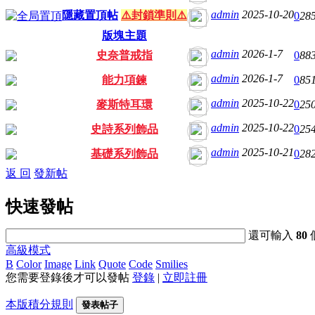
admin
2025-10-20
隱藏置頂帖
⚠️封鎖準則⚠️
0
28
版塊主題
admin
2026-1-7
史奈普戒指
0
88
admin
2026-1-7
能力項鍊
0
85
admin
2025-10-22
麥斯特耳環
0
25
admin
2025-10-22
史詩系列飾品
0
25
admin
2025-10-21
基礎系列飾品
0
28
返 回
發新帖
快速發帖
還可輸入
80
高級模式
B
Color
Image
Link
Quote
Code
Smilies
您需要登錄後才可以發帖
登錄
|
立即註冊
本版積分規則
發表帖子