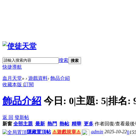
搜索
搜索
快捷導航
血月天堂
»
›
遊戲資料
›
飾品介紹
收藏本版
|
訂閱
飾品介紹
今日:
0
|
主題:
5
|
排名:
返 回
發新帖
新窗
全部主題
最新
熱門
熱帖
精華
更多
作者
回復/查看
最後
admin
2025-10-22
隱藏置頂帖
⚠️遊戲規章⚠️
0
15